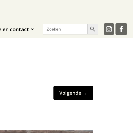
Zoekknop
Zoek
e en contact
naar:
Volgende
→