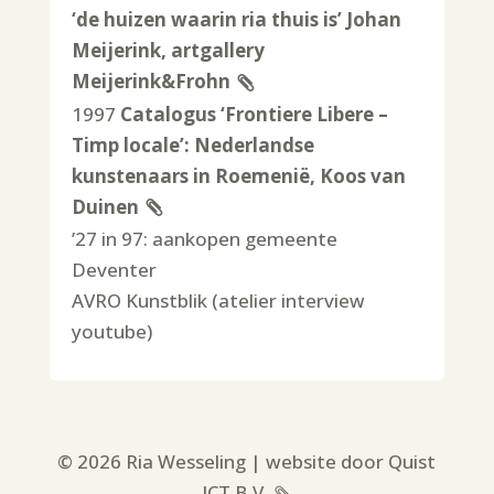
‘de huizen waarin ria thuis is’ Johan
Meijerink, artgallery
Meijerink&Frohn
1997
Catalogus ‘Frontiere Libere –
Timp locale’: Nederlandse
kunstenaars in Roemenië, Koos van
Duinen
’27 in 97: aankopen gemeente
Deventer
AVRO Kunstblik (atelier interview
youtube)
© 2026 Ria Wesseling | website door
Quist
ICT B.V.