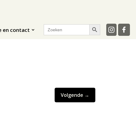
Zoekknop
Zoek
e en contact
naar:
Volgende
→