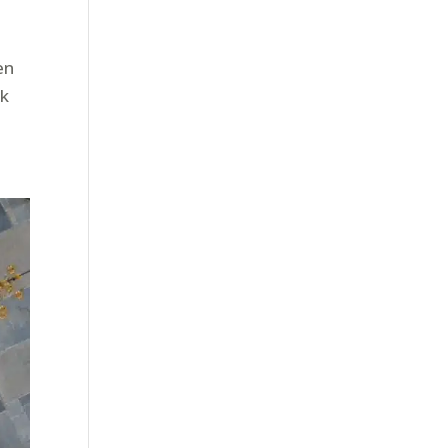
en
jk